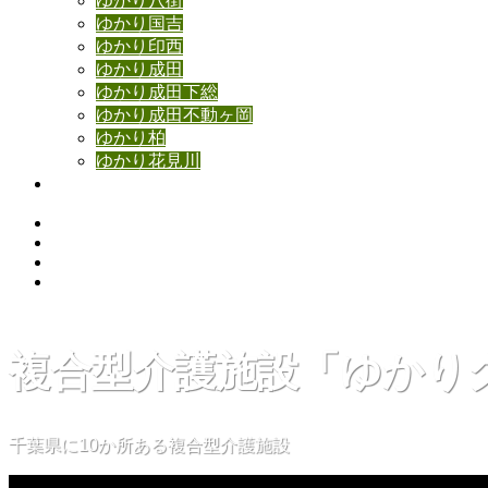
ゆかり八街
ゆかり国吉
ゆかり印西
ゆかり成田
ゆかり成田下総
ゆかり成田不動ヶ岡
ゆかり柏
ゆかり花見川
お問い合わせ
Instagram
Facebook
YouTube
Contact
複合型介護施設「ゆかり
千葉県に10か所ある複合型介護施設