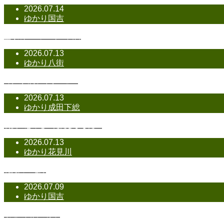
2026.07.14
ゆかり国吉
塗り絵コンテスト＠国吉
2026.07.13
ゆかり八街
6月の八街デイサービス
2026.07.13
ゆかり成田下総
初夏の恵みをいただきました！
2026.07.13
ゆかり花見川
花見川の七月
2026.07.09
ゆかり国吉
最近の国吉の様子