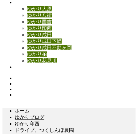
ゆかりブログ
ゆかり大原
ゆかり八街
ゆかり国吉
ゆかり印西
ゆかり成田
ゆかり成田下総
ゆかり成田不動ヶ岡
ゆかり柏
ゆかり花見川
お問い合わせ
Instagram
Facebook
YouTube
Contact
ホーム
ゆかりブログ
ゆかり印西
ドライブ、つくしんぼ農園