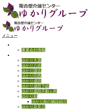
メニュー
ゆかりの理念
事業会社情報
ゆかり施設のご紹介
ゆかり大原
ゆかり八街
ゆかり国吉
ゆかり印西
ゆかり成田
ゆかり成田下総
ゆかり成田不動ヶ岡
ゆかり柏
ゆかり柏の施設紹介
ゆかり花見川