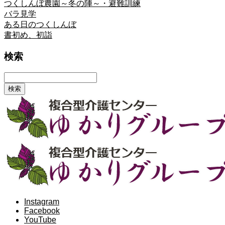
つくしんぼ農園～冬の陣～・避難訓練
バラ見学
ある日のつくしんぼ
書初め、初詣
検索
Instagram
Facebook
YouTube