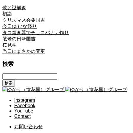
歌と謎解き
初詣
クリスマス会＠国吉
今日は ひな祭り
タコ焼き器でチョコバナナ作り
敬老の日＠国吉
桜見学
当日にまさかの変更
検索
Instagram
Facebook
YouTube
Contact
お問い合わせ