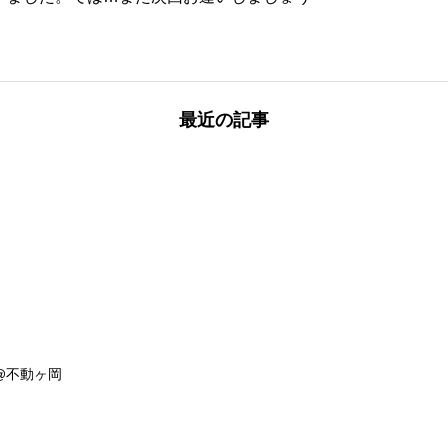
最近の記事
@不動ヶ岡