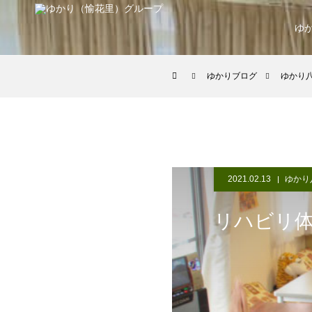
ゆ
ゆかりブログ
ゆかり
2021.02.13
ゆかり
リハビリ