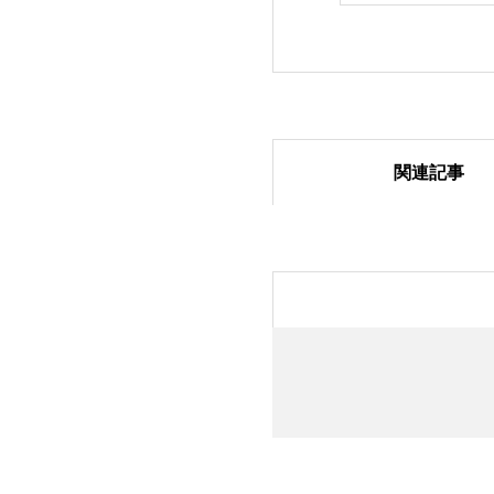
関連記事
塗り絵コンテスト