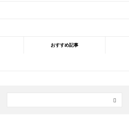
おすすめ記事
＠国吉