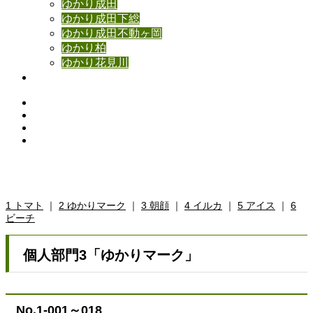
ゆかり成田
ゆかり成田下総
ゆかり成田不動ヶ岡
ゆかり柏
ゆかり花見川
お問い合わせ
Instagram
Facebook
YouTube
Contact
個人部門2「ゆかりロゴマーク」
1 トマト
｜
2 ゆかりマーク
｜
3 朝顔
｜
4 イルカ
｜
5 アイス
｜
6
ビーチ
個人部門3「ゆかりマーク」
No.1-001～018