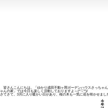
皆さんこんにちは。「ゆかり成田不動ヶ岡ガーデンハウスさっちゃん
ゃんの家」では今日も楽しく活動しておりますよ～(^▽^)/
さてさて。3月に入り暖かい日があり、桜の木も一気に花を咲かせまし
今
年
は