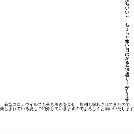
ち
い
い
～
ち
ょ
っ
と
寒
い
日
は
か
る
た
で
盛
り
上
が
り
ま
す
新型コロナウイルスも落ち着きを見せ、規制も緩和されてきたので、
楽しまれている姿もご紹介していきますのでよろしくお願いいたします