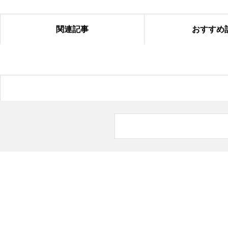
関連記事
おすすめ
塗り絵コンテスト＠国吉
6月の八街デイサービス