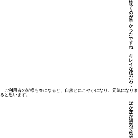
咲
く
の
が
早
か
っ
た
で
す
ね
キ
レ
イ
な
桜
だ
わ
～
ご利用者の皆様も春になると、自然とにこやかになり、元気になりま
ると思います。
ぽ
か
ぽ
か
陽
気
で
気
持