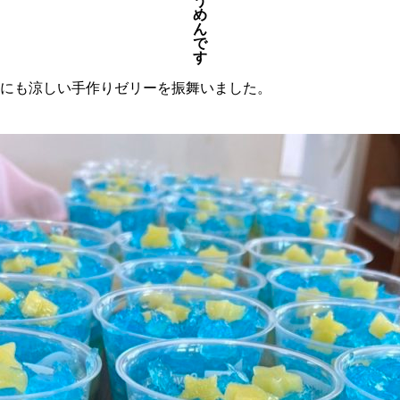
う
め
ん
で
す
目にも涼しい手作りゼリーを振舞いました。