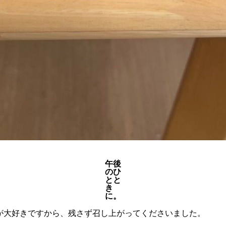
午後
のひ
とと
き
に。
が大好きですから、残さず召し上がってくださいました。