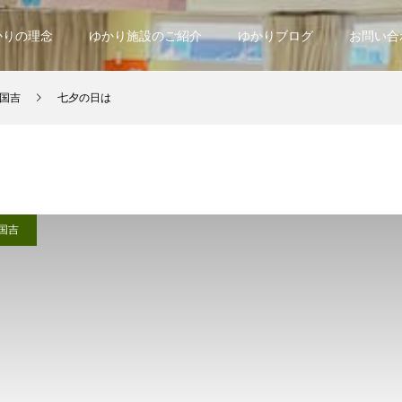
かりの理念
ゆかり施設のご紹介
ゆかりブログ
お問い合
国吉
七夕の日は
国吉
は