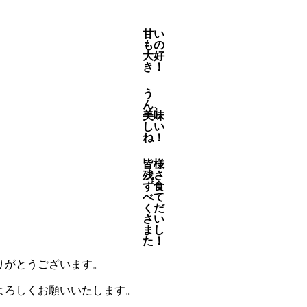
甘い
もの
大好
き！
う
ん、
美味
しい
ね！
皆様
残さ
ず食
べて
くだ
さい
まし
た！
りがとうございます。
よろしくお願いいたします。