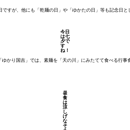
の日ですが、他にも「乾麺の日」や「ゆかたの日」等も記念日と
今日
は七
夕で
す
ね！
ゆかり国吉」では、素麺を「天の川」にみたてて食べる行事
昼
食
は
涼
し
げ
な
そ