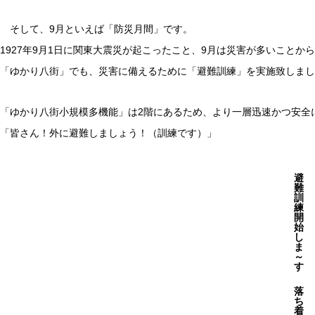
そして、9月といえば「防災月間」です。
1927年9月1日に関東大震災が起こったこと、9月は災害が多いこと
「ゆかり八街」でも、災害に備えるために「避難訓練」を実施致しまし
「ゆかり八街小規模多機能」は2階にあるため、より一層迅速かつ安全
「皆さん！外に避難しましょう！（訓練です）」
避
難
訓
練
開
始
し
ま
～
す
落
ち
着