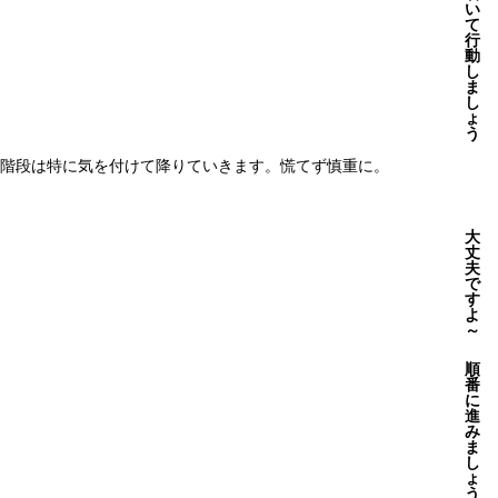
い
て
行
動
し
ま
し
ょ
う
階段は特に気を付けて降りていきます。慌てず慎重に。
大
丈
夫
で
す
よ
～
順
番
に
進
み
ま
し
ょ
う