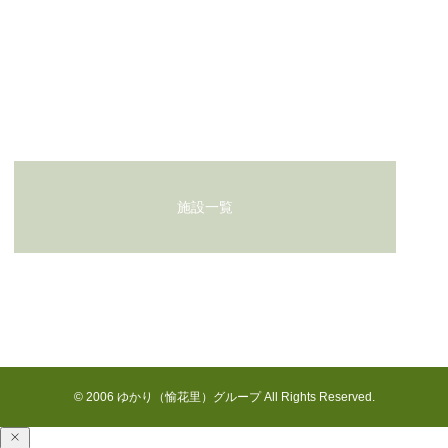
初夏の恵みをいただきました！
お問い合わせ
施設一覧
花見川の七月
© 2006 ゆかり（愉花里）グループ All Rights Reserved.