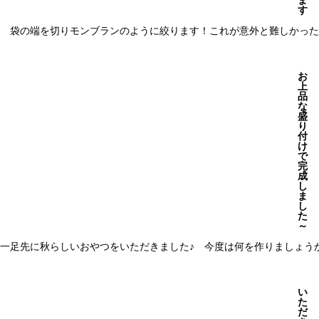
ま
す
袋の端を切りモンブランのように絞ります！これが意外と難しかった(^
お
上
品
な
盛
り
付
け
で
完
成
し
ま
し
た
～
一足先に秋らしいおやつをいただきました♪ 今度は何を作りましょう
い
た
だ