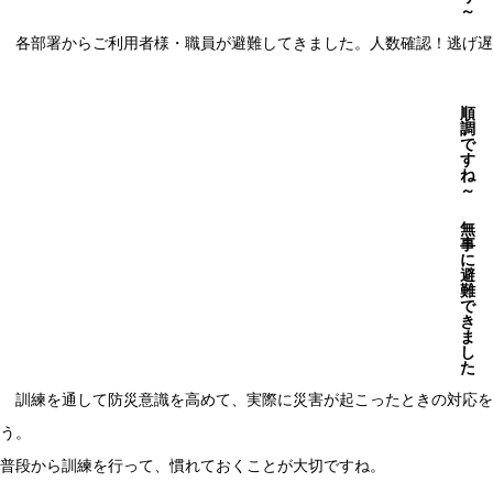
～
各部署からご利用者様・職員が避難してきました。人数確認！逃げ遅
順
調
で
す
ね
～
無
事
に
避
難
で
き
ま
し
た
訓練を通して防災意識を高めて、実際に災害が起こったときの対応を
う。
普段から訓練を行って、慣れておくことが大切ですね。