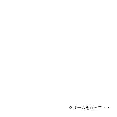
クリームを絞って・・