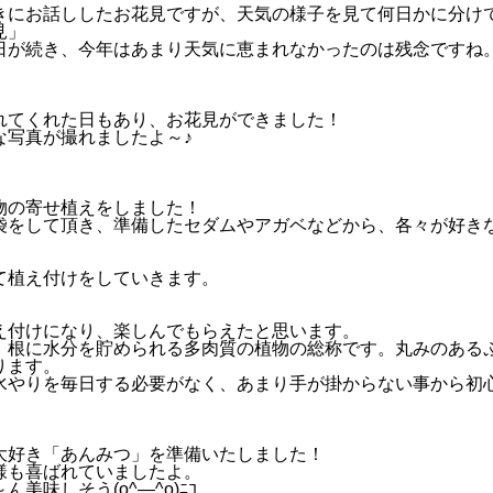
にお話ししたお花見ですが、天気の様子を見て何日かに分け
見」
が続き、今年はあまり天気に恵まれなかったのは残念ですね
」
てくれた日もあり、お花見ができました！
な写真が撮れましたよ～♪
」
の寄せ植えをしました！
袋をして頂き、準備したセダムやアガベなどから、各々が好き
て植え付けをしていきます。
付けになり、楽しんでもらえたと思います。
、根に水分を貯められる多肉質の植物の総称です。丸みのある
ります。
水やりを毎日する必要がなく、あまり手が掛からない事から初
好き「あんみつ」を準備いたしました！
様も喜ばれていましたよ。
美味しそう(o^―^o)ﾆｺ