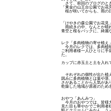
さて、前回のブログのとき
「東金の山王台公園でお花
桜が咲いてからも、雨の日
「けやきの森公園でお花見
雨続きの中、なんとか晴れ
青空と桜をバックに、綺麗
レク「多肉植物の寄せ植え
今月のレクでは、多肉植物
ご利用者様一人ひとりに手
た。
カップに赤玉土と土を入れ
それぞれの個性が出た植え
因みに多肉植物とは葉や茎
さがあることから人気があ
乾燥した地域が原産のため
おやつ「あんみつ」
今月のおやつでは、皆様大
見た目も華やかでご利用者
餡とクリームにみかん…う～ん