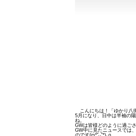
こんにちは！「ゆかり八街
5月になり、日中は半袖の
ね。
GWは皆様どのように過ご
GW中に見たニュースでは
のです(ღ*ˇᴗˇ*)｡o