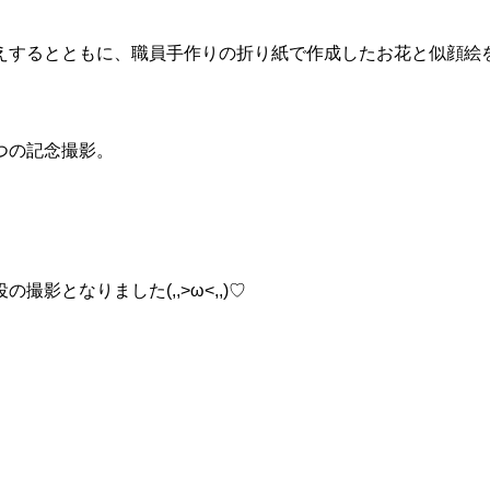
えするとともに、職員手作りの折り紙で作成したお花と似顔絵
つの記念撮影。
となりました(,,>ω<,,)♡