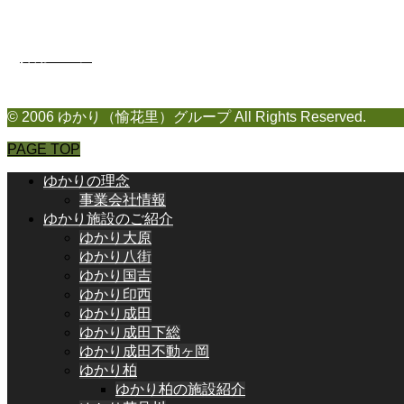
採用ページ
© 2006 ゆかり（愉花里）グループ All Rights Reserved.
PAGE TOP
ゆかりの理念
事業会社情報
ゆかり施設のご紹介
ゆかり大原
ゆかり八街
ゆかり国吉
ゆかり印西
ゆかり成田
ゆかり成田下総
ゆかり成田不動ヶ岡
ゆかり柏
ゆかり柏の施設紹介