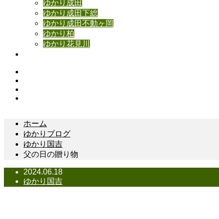
ゆかり成田
ゆかり成田下総
ゆかり成田不動ヶ岡
ゆかり柏
ゆかり花見川
お問い合わせ
Instagram
Facebook
YouTube
Contact
ホーム
ゆかりブログ
ゆかり国吉
父の日の贈り物
2024.06.18
ゆかり国吉
父の日の贈り物