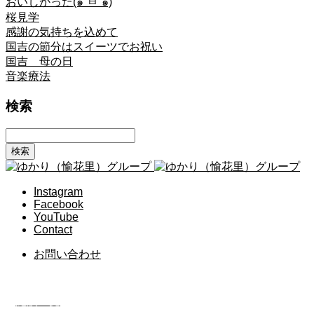
おいしかった(๑´ㅂ`๑)
桜見学
感謝の気持ちを込めて
国吉の節分はスイーツでお祝い
国吉 母の日
音楽療法
検索
Instagram
Facebook
YouTube
Contact
お問い合わせ
施設一覧