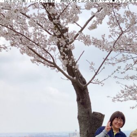
「山王台公園」にたどり着き、満開の桜と記念撮影パチリ★九十九里を