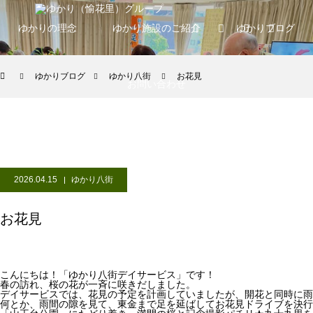
ゆかりの理念
ゆかり施設のご紹介
ゆかりブログ
ゆかりブログ
ゆかり八街
お花見
お問い合わせ
2026.04.15
ゆかり八街
お花見
こんにちは！「ゆかり八街デイサービス」です！
春の訪れ、桜の花が一斉に咲きだしました。
デイサービスでは、花見の予定を計画していましたが、開花と同時に雨
何とか、雨間の隙を見て、東金まで足を延ばしてお花見ドライブを決行