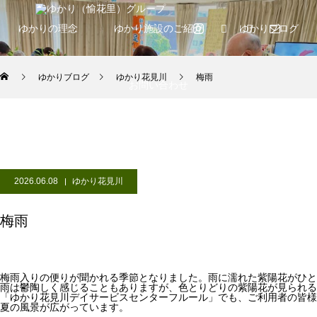
ゆかりの理念
ゆかり施設のご紹介
ゆかりブログ
ゆかりブログ
ゆかり花見川
梅雨
お問い合わせ
2026.06.08
ゆかり花見川
梅雨
梅雨入りの便りが聞かれる季節となりました。雨に濡れた紫陽花がひと
雨は鬱陶しく感じることもありますが、色とりどりの紫陽花が見られ
「ゆかり花見川デイサービスセンターフルール」でも、ご利用者の皆様
夏の風景が広がっています。