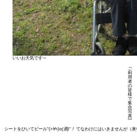
いいお天気です～
ご
利
用
者
の
皆
様
で
集
合
写
真
^^
シートをひいてビール”(
>∀<)o(酒)”！
てなわけにはいきませんが（来