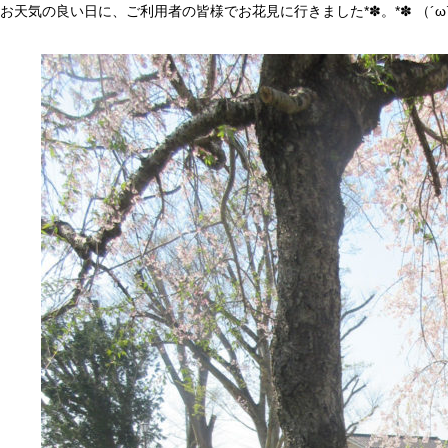
お天気の良い日に、ご利用者の皆様でお花見に行きました*✽。*✽ （´ω`*）桜*