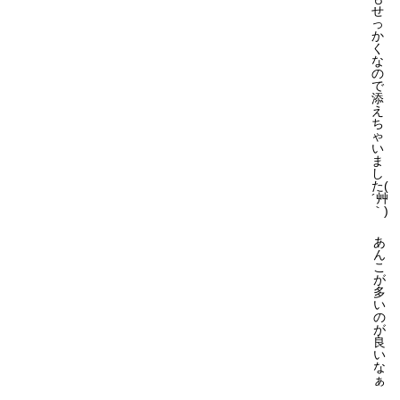
せ
っ
か
く
な
の
で
添
え
ち
ゃ
い
ま
し
た(
´艸
｀)
あ
ん
こ
が
多
い
の
が
良
い
な
ぁ