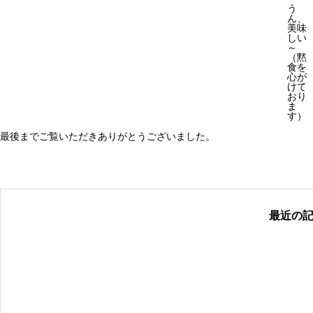
う
ん、
美味
しい
～
（黙
食を
心が
けて
おり
ま
す）
最後までご覧いただきありがとうございました。
最近の