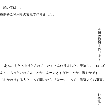
続いては…。
桜餅をご利用者の皆様で作りました。
今
日
は
桜
餅
を
作
り
ま
す
あんこをたっぷ
あんこもっといれてよ～とか、あー大きすぎた～とか、賑やかです。
「おかわりする人？」って聞いたら 「はーい」って、元気よくお返事。美
お
雛
様
も