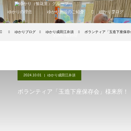
ゆかりの理念
ゆかり施設のご紹介
ゆかりブログ
ゆかりブログ
ゆかり成田江弁須
ボランティア「玉造下座保存
お問い合わせ
2024.10.01
ゆかり成田江弁須
ボランティア「玉造下座保存会」様来所！