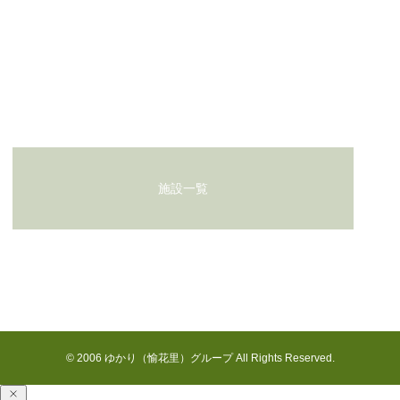
初夏の恵みをいただきました！
お問い合わせ
施設一覧
花見川の七月
© 2006 ゆかり（愉花里）グループ All Rights Reserved.