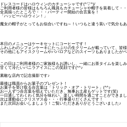
ドレスコードはハロウィンのカチューシャです(^▽^)/
ご利用者様の皆様はもちろん職員もカチューシャや帽子を装着して・・
全員揃ったところで・・・パーティー開始の合言葉を！
「ハッピーハロウィン！」
魔女の帽子がとってもお似合いですね～！いつもと違う装いで気分もあ
本日のメニューはケーキセットにコーヒーです！
ふわふわのシフォンケーキにたっぷりの生クリームが載っていて、皆様
その他にもアイスクリームやババロアなどのスイーツもありましたがペ
この日はご利用者様のご家族様もお誘いし、一緒にお茶タイムを楽しみ
甘くて冷たいバニラアイスにこの笑顔です(^^♪
素敵な店内で記念撮影です♪
最後は職員からお菓子のプレゼント！
お菓子を受け取る合言葉は「トリック・オア・トリート」(^^♪
お一人ずつ合言葉を唱えていただき、無事お土産もゲットです(笑)
一日通してわくわく気分を味わい、楽しい時間を過ごすことができまし
次は運動会にクリスマス会・・・行事盛りだくさんです！
また次回お会いしましょう！ご覧いただきありがとうございました♪