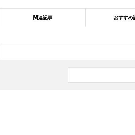
関連記事
おすすめ
塗り絵コンテスト＠国吉
6月の八街デイサービス