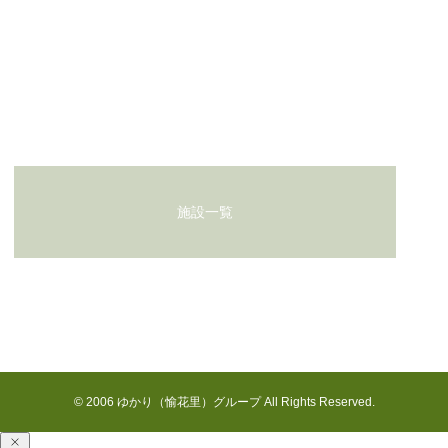
初夏の恵みをいただきました！
お問い合わせ
施設一覧
花見川の七月
© 2006 ゆかり（愉花里）グループ All Rights Reserved.